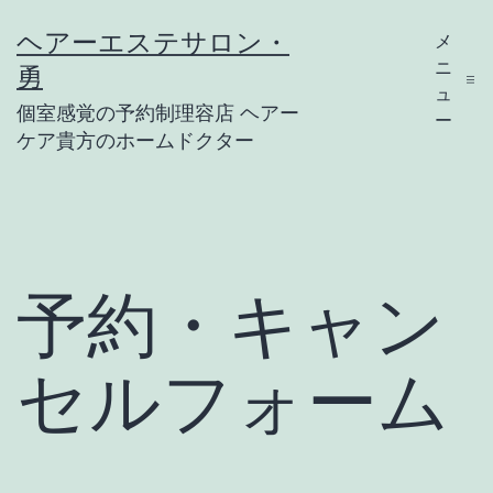
コ
ヘアーエステサロン・
メ
ン
ニ
勇
テ
ュ
個室感覚の予約制理容店 ヘアー
ー
ン
ケア貴方のホームドクター
ツ
へ
ス
キ
予約・キャン
ッ
プ
セルフォーム