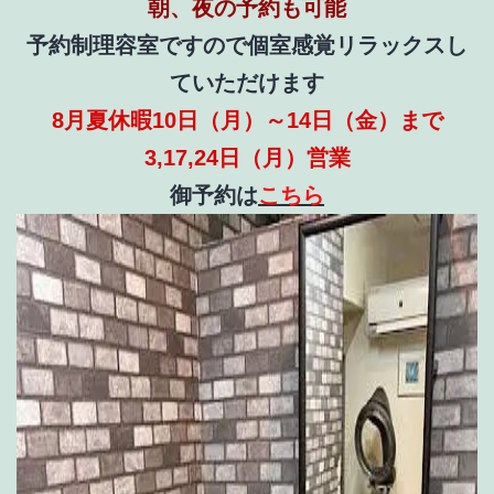
朝、夜の予約も可能
予約制理容室ですので個室感覚リラックスし
ていただけます
8月夏休暇10日（月）～14日（金）まで
3,17,24日（月）営業
御予約は
こちら