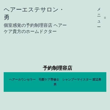
コ
ヘアーエステサロン・
メ
ン
ニ
勇
テ
ュ
個室感覚の予約制理容店 ヘアー
ー
ン
ケア貴方のホームドクター
ツ
へ
ス
キ
予
予約制理容店
ッ
プ
ヘアーカウンセラー 毛髪ケア専修士 シャンプーマイスター 渡辺勇
男