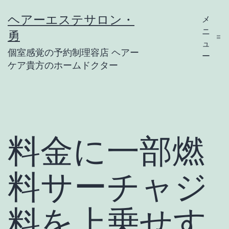
コ
ヘアーエステサロン・
メ
ン
ニ
勇
テ
ュ
個室感覚の予約制理容店 ヘアー
ー
ン
ケア貴方のホームドクター
ツ
へ
ス
キ
料金に一部燃
ッ
プ
料サーチャジ
料を上乗せす