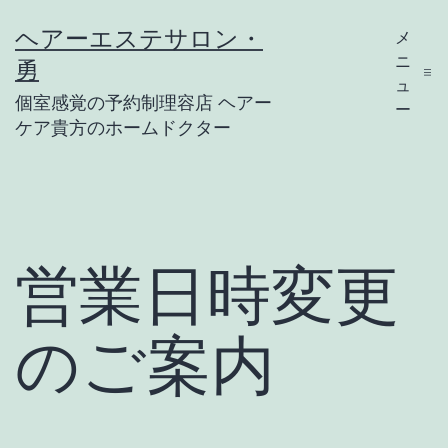
コ
ヘアーエステサロン・
メ
ン
ニ
勇
テ
ュ
個室感覚の予約制理容店 ヘアー
ー
ン
ケア貴方のホームドクター
ツ
へ
ス
キ
営業日時変更
ッ
プ
のご案内